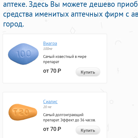
аптеке. Здесь Вы можете дешево прио
средства именитых аптечных фирм с ав
город.
Виагра
100мг
Самый известный в мире
препарат
от 70
Р
Купить
Сиалис
20 мг
Самый долгоиграющий
препарат. Эффект до 36 часов.
от 70
Р
Купить