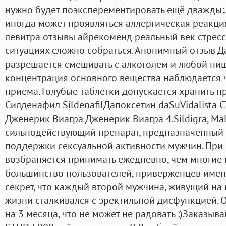
нужно будет поэксперементировать ещё дважды:. 
иногда может проявляться аллергическая реакци
левитра отзывы айрекоменд реальный век стресс
ситуациях сложно собраться. Анонимный отзыв Да
разрешается смешивать с алкоголем и любой пи
концентрация основного вещества наблюдается ч
приема. Голубые таблетки допускается хранить п
Силденафил SildenafilДапоксетин daSuVidalista C
Дженерик Виагра Дженерик Виагра 4.Sildigra, Maleg
сильнодействующий препарат, предназначенный 
поддержки сексуальной активности мужчин. При
возбраняется принимать ежедневно, чем многие и
большинство пользователей, приверженцев именн
секрет, что каждый второй мужчина, живущий на 
жизни сталкивался с эректильной дисфункцией. 
на 3 месяца, что не может не радовать :)Заказы