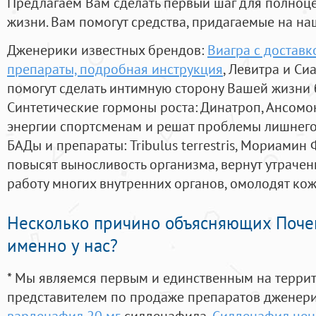
Предлагаем Вам сделать первый шаг для полноц
жизни. Вам помогут средства, придагаемые на на
Дженерики известных брендов:
Виагра с доставк
препараты, подробная инструкция
, Левитра и Си
помогут сделать интимную сторону Вашей жизни
Синтетические гормоны роста
: Динатроп, Ансомо
энергии спортсменам и решат проблемы лишнего
БАДы и препараты:
Tribulus terrestris, Мориамин
повысят выносливость организма, вернут утрачен
работу многих внутренних органов, омолодят кожу
Несколько причино объясняющих Поче
именно у нас?
* Мы являемся первым и единственным на терри
представителем по продаже препаратов дженер
варденафил 20 мг
, силденафила
,
Силденафил цена