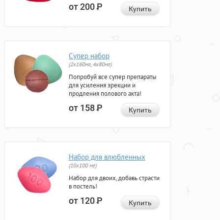
от 200
Р
Купить
Супер набор
(2х160мг, 4х80мг)
Попробуй все супер препараты
для усиления эрекции и
продления полового акта!
от 158
Р
Купить
Набор для влюбленных
(10х100 мг)
Набор для двоих, добавь страсти
в постель!
от 120
Р
Купить