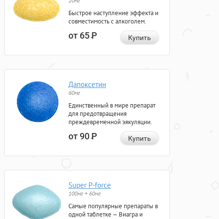
20мг
Быстрое наступление эффекта и
совместимость с алкоголем.
от 65
Р
Купить
Дапоксетин
60мг
Единственный в мире препарат
для предотвращения
преждевременной эякуляции.
от 90
Р
Купить
Super P-force
100мг + 60мг
Самые популярные препараты в
одной таблетке — Виагра и