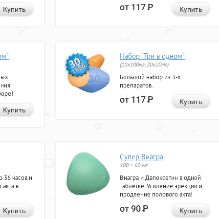
от 117
Р
Купить
Купить
ом"
Набор "Три в одном"
(10x100мг, 20x20мг)
ных
Большой набор из 3-х
ения
препаратов.
боре!
от 117
Р
Купить
Купить
Супер Виагра
100 + 60 мг
 36 часов и
Виагра и Дапоксетин в одной
 акта в
таблетке. Усиление эрекции и
продление полового акта!
от 90
Р
Купить
Купить