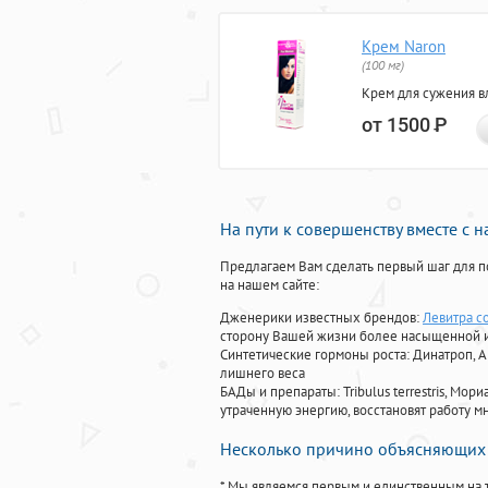
Крем Naron
(100 мг)
Крем для сужения в
от 1500
Р
На пути к совершенству вместе с 
Предлагаем Вам сделать первый шаг для п
на нашем сайте:
Дженерики известных брендов:
Левитра с
сторону Вашей жизни более насыщенной 
Синтетические гормоны роста
: Динатроп, 
лишнего веса
БАДы и препараты:
Tribulus terrestris, М
утраченную энергию, восстановят работу мн
Несколько причино объясняющих 
* Мы являемся первым и единственным на 