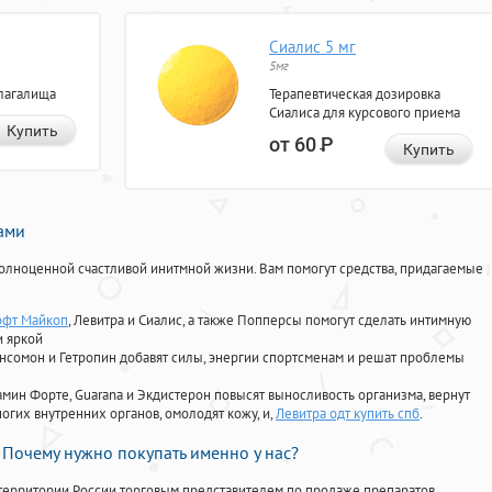
Сиалис 5 мг
5мг
лагалища
Терапевтическая дозировка
Сиалиса для курсового приема
Купить
от 60
Р
Купить
нами
олноценной счастливой инитмной жизни. Вам помогут средства, придагаемые
офт Майкоп
, Левитра и Сиалис, а также Попперсы помогут сделать интимную
и яркой
Ансомон и Гетропин добавят силы, энергии спортсменам и решат проблемы
ориамин Форте, Guarana и Экдистерон повысят выносливость организма, вернут
огих внутренних органов, омолодят кожу, и,
Левитра одт купить спб
.
Почему нужно покупать именно у нас?
территории России торговым представителем по продаже препаратов