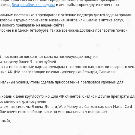
нафила
,
Виагра таблетки продажа
и дистрибьютором других известных
циальным поставщиком препаратов и успешно подтверждается годами продаж
 которым трудно произнести название Виагра или Сиалис в аптеке вслух,
 любого препаратан на нашем сайте!
Москве и в Санкт-Петербурге, так же возможна доставка препаратов почтой
%
- постоянная дисконтная карта на последующие покупки
а на сумму более 5 тысяч рублей
 на мелкооптовые партии препарата с возможностью выписки товарного чек
личные АКЦИИ позволяющие покупать дженерики Левитры, Сиалиса и
мальные усилия, чтобы сделать приобретение препаратов удобным для
ыходных дней круглосуточно. Для VIP клиентов: Сиалис и другие препараты дл
оставляются круглосуточно
атежные системы Яндекс Деньги, Web Money и с банковских карт Master Card
юбое время можно обратиться
»
по многоканальным телефонам:
тный),