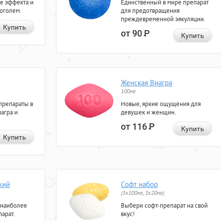
е эффекта и
Единственный в мире препарат
коголем.
для предотвращения
преждевременной эякуляции.
Купить
от 90
Р
Купить
Женская Виагра
100мг
препараты в
Новые, яркие ощущения для
агра и
девушек и женщин.
от 116
Р
Купить
Купить
кий
Софт набор
(3x100мг, 3x20мг)
 наиболее
Выбери софт-препарат на свой
арат.
вкус!