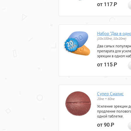
от 117
Р
Набор "Два в одн
(10x100мг, 10x20мг)
Два самых популяр
препарата для усил
эрекции в одном на
от 115
Р
Супер Сиалис
20мг + 60мг
Усиление эрекции до
продление полового
одной таблетке.
от 90
Р