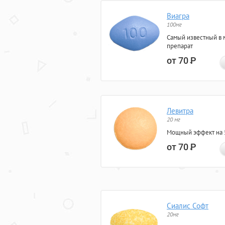
Виагра
100мг
Самый известный в 
препарат
от 70
Р
Левитра
20 мг
Мощный эффект на 5
от 70
Р
Сиалис Софт
20мг