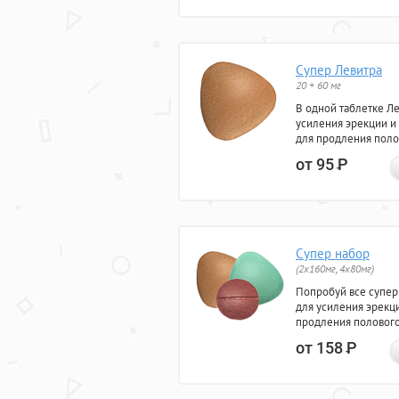
Супер Левитра
20 + 60 мг
В одной таблетке Л
усиления эрекции и
для продления поло
от 95
Р
Супер набор
(2х160мг, 4х80мг)
Попробуй все супер
для усиления эрекц
продления полового
от 158
Р