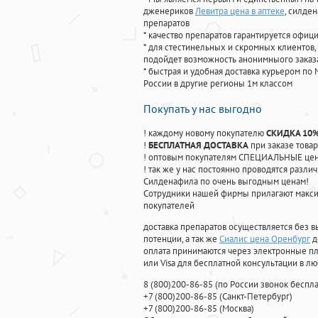
дженериков
Левитра цена в аптеке
, силде
препаратов
* качество препаратов гарантируется офи
* для стестинельных и скромных клиентов,
подойдет возможность анонимныого заказа
* быстрая и удобная доставка курьером по 
России в другие регионы 1м классом
Покупать у нас выгодно
! каждому новому покупателю
СКИДКА 10
!
БЕСПЛАТНАЯ ДОСТАВКА
при заказе товар
! оптовым покупателям СПЕЦИАЛЬНЫЕ цены
! так же у нас постоянно проводятся раз
Силденафила по очень выгодным ценам!
Cотрудники нашей фирмы прилагают макси
покупателей
доставка препаратов осуществляется без в
потенции, а так же
Сиалис цена Оренбург
д
оплата принимаются через электронные пл
или Visa для бесплатной консультации в л
8
(800
)200-86-85
(
по России звонок беспла
+7
(800
)200-86-85
(
Санкт-Петербург)
+7
(800
)200-86-85
(
Москва)