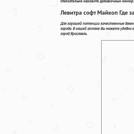
Обязательно назовите добавочный номер:
Левитра софт Майкоп Где з
Для хорошей потенции качественные джене
города. В нашей аптеке Вы можете удобно 
город Ярославль.