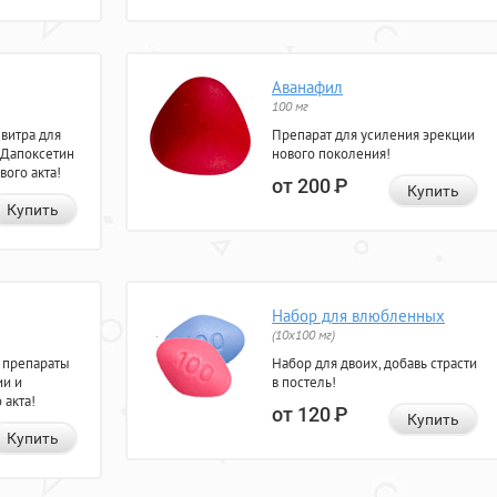
Аванафил
100 мг
евитра для
Препарат для усиления эрекции
 Дапоксетин
нового поколения!
вого акта!
от 200
Р
Купить
Купить
Набор для влюбленных
(10х100 мг)
 препараты
Набор для двоих, добавь страсти
ии и
в постель!
 акта!
от 120
Р
Купить
Купить