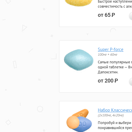
Быстрое наступлени
совместимость с ал
от 65
Р
Super P-force
100мг + 60мг
Самые популярные 
одной таблетке — Ви
Дапоксетин.
от 200
Р
Набор Классичес
(2x100мг, 4x20мг)
Попробуй и выбери
понравившийся преп