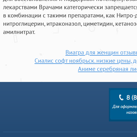
лекарствами Врачами категорически запрещаетс
в комбинации с такими препаратами, как Нитро-д
нитроглицерин, итраконазол, циметидин, кетаноз
амилнитрат.
Виагра для женщин отзыв
Сиалис софт ноябрьск. низкие цены, 
Аниме серебряная ли