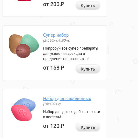
от 200
Р
Купить
Супер набор
(2х160мг, 4х80мг)
Попробуй все супер препараты
для усиления эрекции и
продления полового акта!
от 158
Р
Купить
Набор для влюбленных
(10х100 мг)
Набор для двоих, добавь страсти
в постель!
от 120
Р
Купить