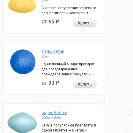
20мг
Быстрое наступление эффекта и
совместимость с алкоголем.
от 65
Р
Купить
Дапоксетин
60мг
Единственный в мире препарат
для предотвращения
преждевременной эякуляции.
от 90
Р
Купить
Super P-force
100мг + 60мг
Самые популярные препараты в
одной таблетке — Виагра и