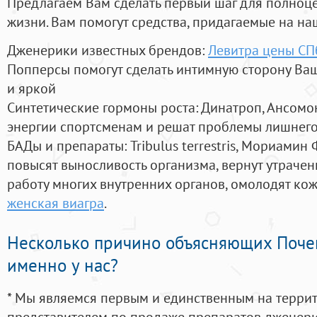
Предлагаем Вам сделать первый шаг для полноц
жизни. Вам помогут средства, придагаемые на на
Дженерики известных брендов:
Левитра цены СП
Попперсы помогут сделать интимную сторону В
и яркой
Синтетические гормоны роста
: Динатроп, Ансомо
энергии спортсменам и решат проблемы лишнего
БАДы и препараты:
Tribulus terrestris, Мориамин
повысят выносливость организма, вернут утрачен
работу многих внутренних органов, омолодят кожу
женская виагра
.
Несколько причино объясняющих Поче
именно у нас?
* Мы являемся первым и единственным на терри
представителем по продаже препаратов дженер