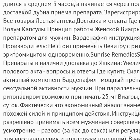
длится в среднем 5 часов, а начинается через пол
доставкой дубна приема препарата. Зарегистрир
Все товары Лесная аптека Доставка и оплата Где 
Волум Капсулы. Принцип работы Женской Виагры
препаратом для мужчин. Варденафил инструкци
Производитель: Не стоит применять Левитру с ри
эритромицитом одновременно.Sunrise RemediesSu
Препараты в наличии доставка до Яшкина: Увел
полового акта - вопросы и ответы Где купить Сиал
активный компонент Варденафил - мощный препа
сексуальной активности мужчин. При параллельн
ритонавиром возможно принимать 25 мг Виагры, 
суток. Фактически это экономичный аналог знам
похожей силой и принципом действия. Инструкц
разрешено принимать всем мужчинам совершенно
усмотрение – разово (за час до секса) или регуля
для восстановления и поддержки потенции). Вза