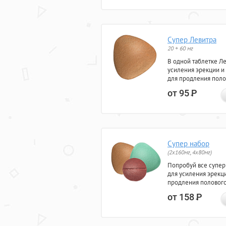
Супер Левитра
20 + 60 мг
В одной таблетке Л
усиления эрекции и
для продления поло
от 95
Р
Супер набор
(2х160мг, 4х80мг)
Попробуй все супер
для усиления эрекц
продления полового
от 158
Р