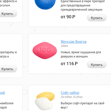
е эффекта и
Единственный в мире препарат
коголем.
для предотвращения
преждевременной эякуляции.
Купить
от 90
Р
Купить
Женская Виагра
100мг
препараты в
Новые, яркие ощущения для
агра и
девушек и женщин.
от 116
Р
Купить
Купить
кий
Софт набор
(3x100мг, 3x20мг)
 наиболее
Выбери софт-препарат на свой
арат.
вкус!