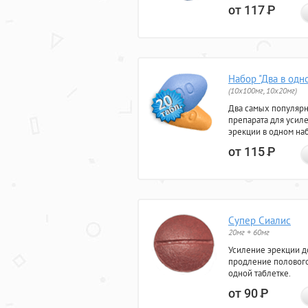
от 117
Р
Набор "Два в одн
(10x100мг, 10x20мг)
Два самых популяр
препарата для усил
эрекции в одном на
от 115
Р
Супер Сиалис
20мг + 60мг
Усиление эрекции до
продление полового
одной таблетке.
от 90
Р