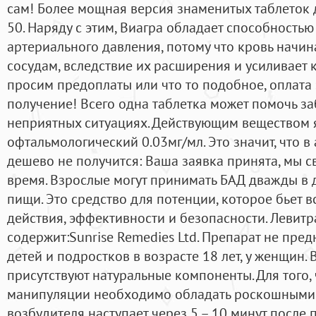
сам! Более мощная версия знаменитых таблеток 
50. Наряду с этим, Виагра обладает способность
артериального давления, потому что кровь начин
сосудам, вследствие их расширения и усиливает 
просим предоплаты или что то подобное, оплата 
получение! Всего одна таблетка может помочь з
неприятных ситуациях. Действующим веществом 
офтальмологический 0.03мг/мл. Это значит, что в
дешево не получится: Ваша заявка принята, мы 
время. Взрослые могут принимать БАД дважды в 
пищи. Это средство для потенции, которое бьет 
действия, эффективности и безопасности. Левитр
содержит:Sunrise Remedies Ltd. Препарат не пре
детей и подростков в возрасте 18 лет, у женщин. 
присутствуют натуральные компоненты. Для того, 
манипуляции необходимо обладать роскошными 
возбудителя наступает через 5 – 10 минут после