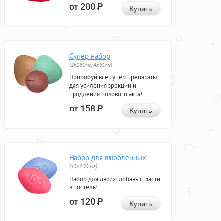
от 200
Р
Купить
Супер набор
(2х160мг, 4х80мг)
Попробуй все супер препараты
для усиления эрекции и
продления полового акта!
от 158
Р
Купить
Набор для влюбленных
(10х100 мг)
Набор для двоих, добавь страсти
в постель!
от 120
Р
Купить