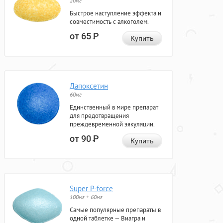
20мг
Быстрое наступление эффекта и
совместимость с алкоголем.
от 65
Р
Купить
Дапоксетин
60мг
Единственный в мире препарат
для предотвращения
преждевременной эякуляции.
от 90
Р
Купить
Super P-force
100мг + 60мг
Самые популярные препараты в
одной таблетке — Виагра и