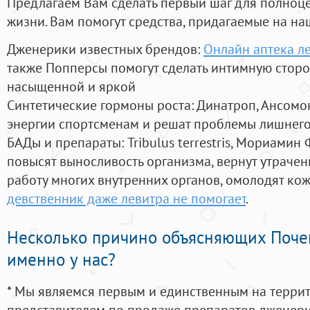
Предлагаем Вам сделать первый шаг для полноц
жизни. Вам помогут средства, придагаемые на на
Дженерики известных брендов:
Онлайн аптека л
также Попперсы помогут сделать интимную стор
насыщенной и яркой
Синтетические гормоны роста
: Динатроп, Ансомо
энергии спортсменам и решат проблемы лишнего
БАДы и препараты:
Tribulus terrestris, Мориамин
повысят выносливость организма, вернут утрачен
работу многих внутренних органов, омолодят кожу
девственник даже левитра не помогает
.
Несколько причино объясняющих Поче
именно у нас?
* Мы являемся первым и единственным на терри
представителем по продаже препаратов дженер