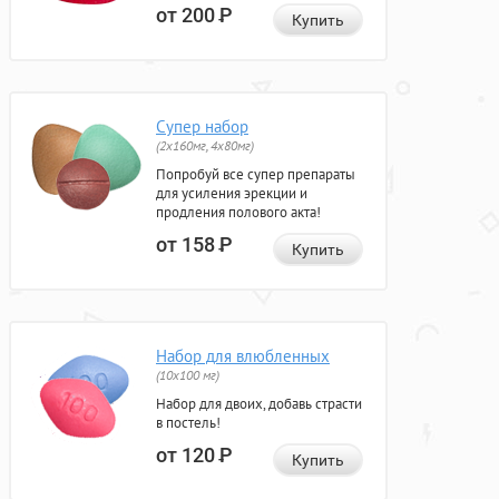
от 200
Р
Купить
Супер набор
(2х160мг, 4х80мг)
Попробуй все супер препараты
для усиления эрекции и
продления полового акта!
от 158
Р
Купить
Набор для влюбленных
(10х100 мг)
Набор для двоих, добавь страсти
в постель!
от 120
Р
Купить