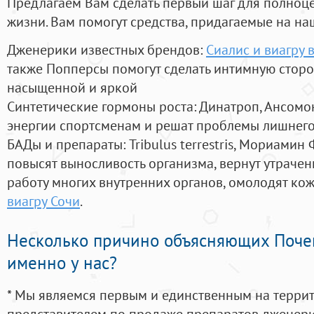
Предлагаем Вам сделать первый шаг для полноц
жизни. Вам помогут средства, придагаемые на на
Дженерики известных брендов:
Сиалис и виагру 
также Попперсы помогут сделать интимную стор
насыщенной и яркой
Синтетические гормоны роста
: Динатроп, Ансомо
энергии спортсменам и решат проблемы лишнего
БАДы и препараты:
Tribulus terrestris, Мориамин
повысят выносливость организма, вернут утрачен
работу многих внутренних органов, омолодят кожу
виагру Сочи
.
Несколько причино объясняющих Поче
именно у нас?
* Мы являемся первым и единственным на терри
представителем по продаже препаратов дженер