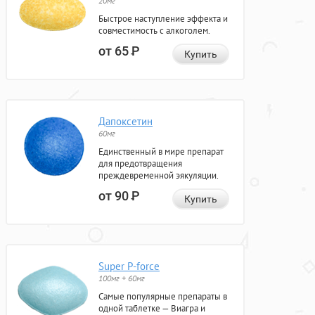
20мг
Быстрое наступление эффекта и
совместимость с алкоголем.
от 65
Р
Купить
Дапоксетин
60мг
Единственный в мире препарат
для предотвращения
преждевременной эякуляции.
от 90
Р
Купить
Super P-force
100мг + 60мг
Самые популярные препараты в
одной таблетке — Виагра и