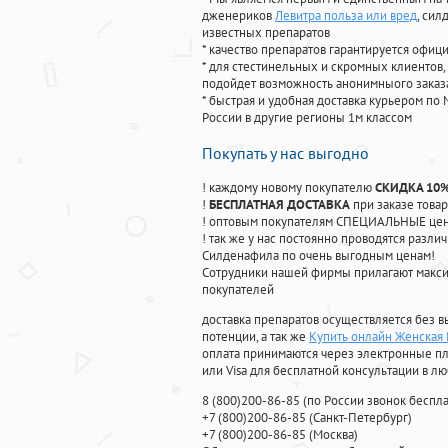
дженериков
Левитра польза или вред
, си
известных препаратов
* качество препаратов гарантируется офи
* для стестинельных и скромных клиентов,
подойдет возможность анонимныого заказа
* быстрая и удобная доставка курьером по 
России в другие регионы 1м классом
Покупать у нас выгодно
! каждому новому покупателю
СКИДКА 10
!
БЕСПЛАТНАЯ ДОСТАВКА
при заказе товар
! оптовым покупателям СПЕЦИАЛЬНЫЕ цены
! так же у нас постоянно проводятся раз
Силденафила по очень выгодным ценам!
Cотрудники нашей фирмы прилагают макси
покупателей
доставка препаратов осуществляется без в
потенции, а так же
Купить онлайн Женская
оплата принимаются через электронные пл
или Visa для бесплатной консультации в л
8
(800
)200-86-85
(
по России звонок беспла
+7
(800
)200-86-85
(
Санкт-Петербург)
+7
(800
)200-86-85
(
Москва)