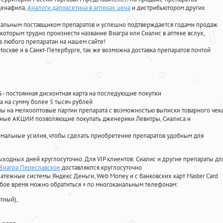
лденафила
,
Аналоги дапоксетина в аптеках цена
и дистрибьютором других
циальным поставщиком препаратов и успешно подтверждается годами продаж
 которым трудно произнести название Виагра или Сиалис в аптеке вслух,
 любого препаратан на нашем сайте!
Москве и в Санкт-Петербурге, так же возможна доставка препаратов почтой
%
- постоянная дисконтная карта на последующие покупки
а на сумму более 5 тысяч рублей
 на мелкооптовые партии препарата с возможностью выписки товарного чек
личные АКЦИИ позволяющие покупать дженерики Левитры, Сиалиса и
мальные усилия, чтобы сделать приобретение препаратов удобным для
ыходных дней круглосуточно. Для VIP клиентов: Сиалис и другие препараты дл
 Виагра Переславское
доставляются круглосуточно
атежные системы Яндекс Деньги, Web Money и с банковских карт Master Card
юбое время можно обратиться
»
по многоканальным телефонам:
тный),