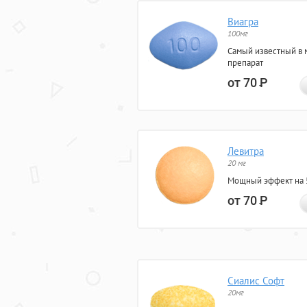
Виагра
100мг
Самый известный в 
препарат
от 70
Р
Левитра
20 мг
Мощный эффект на 5
от 70
Р
Сиалис Софт
20мг