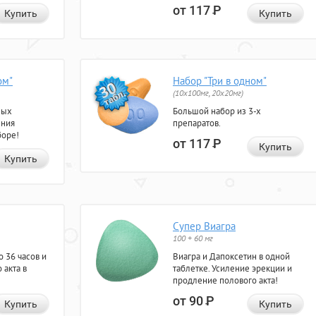
от 117
Р
Купить
Купить
ом"
Набор "Три в одном"
(10x100мг, 20x20мг)
ных
Большой набор из 3-х
ения
препаратов.
боре!
от 117
Р
Купить
Купить
Супер Виагра
100 + 60 мг
 36 часов и
Виагра и Дапоксетин в одной
 акта в
таблетке. Усиление эрекции и
продление полового акта!
от 90
Р
Купить
Купить