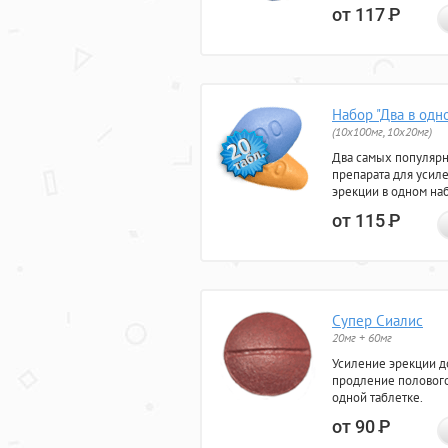
от 117
Р
Набор "Два в одн
(10x100мг, 10x20мг)
Два самых популяр
препарата для усил
эрекции в одном на
от 115
Р
Супер Сиалис
20мг + 60мг
Усиление эрекции до
продление полового
одной таблетке.
от 90
Р