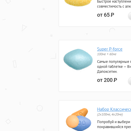
Быстрое наступлени
совместимость с ал
от 65
Р
Super P-force
100мг + 60мг
Самые популярные 
одной таблетке — Ви
Дапоксетин.
от 200
Р
Набор Классичес
(2x100мг, 4x20мг)
Попробуй и выбери
понравившийся преп