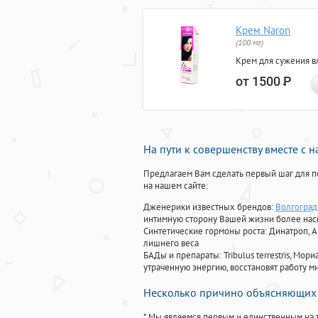
Крем Naron
(100 мг)
Крем для сужения в
от 1500
Р
На пути к совершенству вместе с 
Предлагаем Вам сделать первый шаг для п
на нашем сайте:
Дженерики известных брендов:
Волгоград
интимную сторону Вашей жизни более на
Синтетические гормоны роста
: Динатроп, 
лишнего веса
БАДы и препараты:
Tribulus terrestris, М
утраченную энергию, восстановят работу мн
Несколько причино объясняющих 
* Мы являемся первым и единственным на 