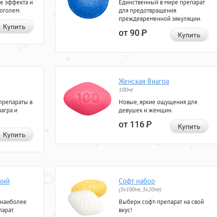
е эффекта и
Единственный в мире препарат
коголем.
для предотвращения
преждевременной эякуляции.
Купить
от 90
Р
Купить
Женская Виагра
100мг
препараты в
Новые, яркие ощущения для
агра и
девушек и женщин.
от 116
Р
Купить
Купить
кий
Софт набор
(3x100мг, 3x20мг)
 наиболее
Выбери софт-препарат на свой
арат.
вкус!