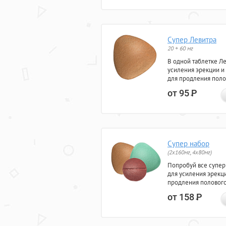
Супер Левитра
20 + 60 мг
В одной таблетке Л
усиления эрекции и
для продления поло
от 95
Р
Супер набор
(2х160мг, 4х80мг)
Попробуй все супер
для усиления эрекц
продления полового
от 158
Р