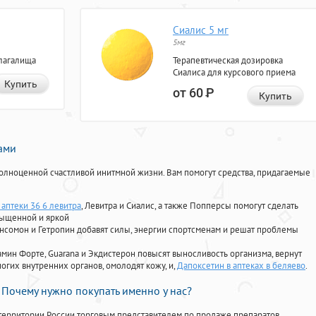
Сиалис 5 мг
5мг
лагалища
Терапевтическая дозировка
Сиалиса для курсового приема
Купить
от 60
Р
Купить
нами
олноценной счастливой инитмной жизни. Вам помогут средства, придагаемые
 аптеки 36 6 левитра
, Левитра и Сиалис, а также Попперсы помогут сделать
сыщенной и яркой
Ансомон и Гетропин добавят силы, энергии спортсменам и решат проблемы
ориамин Форте, Guarana и Экдистерон повысят выносливость организма, вернут
огих внутренних органов, омолодят кожу, и,
Дапоксетин в аптеках в беляево
.
Почему нужно покупать именно у нас?
территории России торговым представителем по продаже препаратов