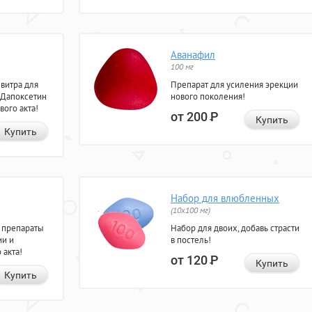
Аванафил
100 мг
евитра для
Препарат для усиления эрекции
 Дапоксетин
нового поколения!
вого акта!
от 200
Р
Купить
Купить
Набор для влюбленных
(10х100 мг)
 препараты
Набор для двоих, добавь страсти
ии и
в постель!
 акта!
от 120
Р
Купить
Купить