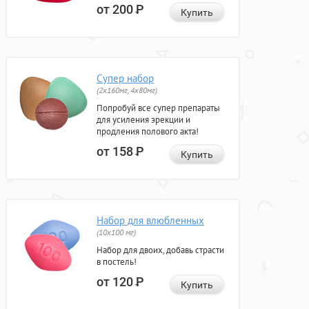
от 200
Р
Купить
Супер набор
(2х160мг, 4х80мг)
Попробуй все супер препараты
для усиления эрекции и
продления полового акта!
от 158
Р
Купить
Набор для влюбленных
(10х100 мг)
Набор для двоих, добавь страсти
в постель!
от 120
Р
Купить