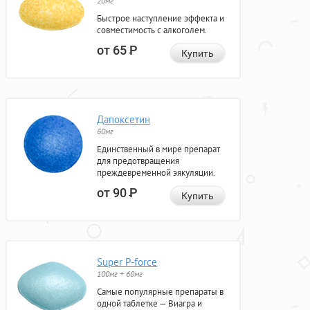
20мг
Быстрое наступление эффекта и
совместимость с алкоголем.
от 65
Р
Купить
Дапоксетин
60мг
Единственный в мире препарат
для предотвращения
преждевременной эякуляции.
от 90
Р
Купить
Super P-force
100мг + 60мг
Самые популярные препараты в
одной таблетке — Виагра и