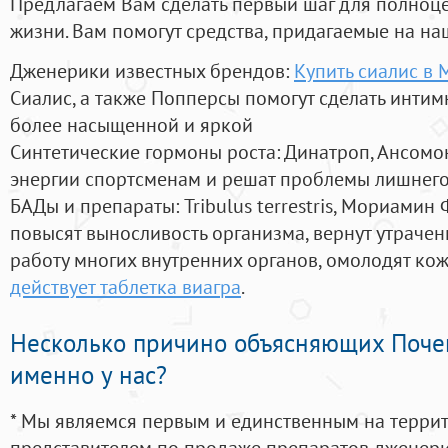
Предлагаем Вам сделать первый шаг для полноц
жизни. Вам помогут средства, придагаемые на на
Дженерики известных брендов:
Купить сиалис в
Сиалис, а также Попперсы помогут сделать инти
более насыщенной и яркой
Синтетические гормоны роста
: Динатроп, Ансомо
энергии спортсменам и решат проблемы лишнего
БАДы и препараты:
Tribulus terrestris, Мориамин
повысят выносливость организма, вернут утрачен
работу многих внутренних органов, омолодят кожу
действует таблетка виагра
.
Несколько причино объясняющих Поче
именно у нас?
* Мы являемся первым и единственным на терри
представителем по продаже препаратов дженер