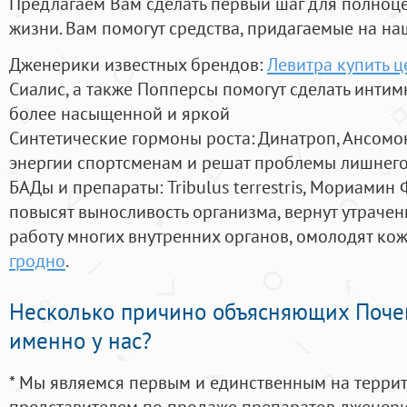
Предлагаем Вам сделать первый шаг для полноц
жизни. Вам помогут средства, придагаемые на на
Дженерики известных брендов:
Левитра купить ц
Сиалис, а также Попперсы помогут сделать инти
более насыщенной и яркой
Синтетические гормоны роста
: Динатроп, Ансомо
энергии спортсменам и решат проблемы лишнего
БАДы и препараты:
Tribulus terrestris, Мориамин
повысят выносливость организма, вернут утрачен
работу многих внутренних органов, омолодят кожу
гродно
.
Несколько причино объясняющих Поче
именно у нас?
* Мы являемся первым и единственным на терри
представителем по продаже препаратов дженер