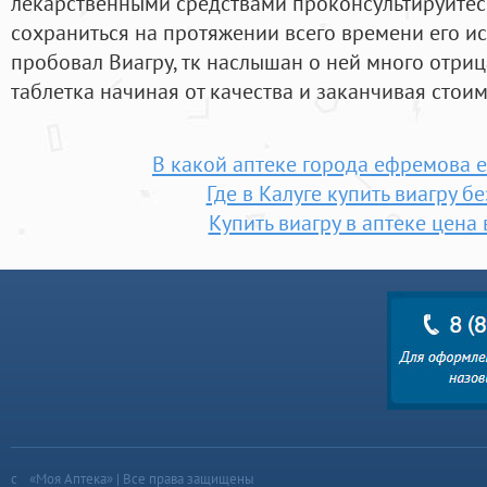
лекарственными средствами проконсультируйтесь
сохраниться на протяжении всего времени его ис
пробовал Виагру, тк наслышан о ней много отриц
таблетка начиная от качества и заканчивая стоим
В какой аптеке города ефремова е
Где в Калуге купить виагру б
Купить виагру в аптеке цена 
«Моя Аптека» | Все права защищены