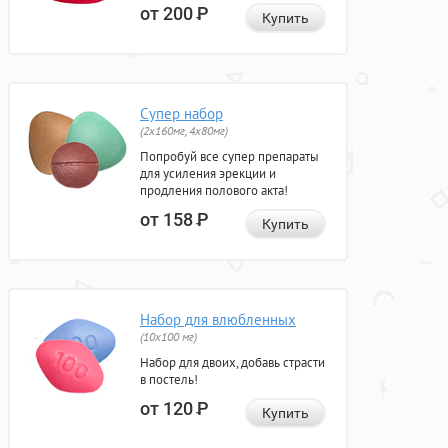
от 200
Р
Купить
Супер набор
(2х160мг, 4х80мг)
Попробуй все супер препараты
для усиления эрекции и
продления полового акта!
от 158
Р
Купить
Набор для влюбленных
(10х100 мг)
Набор для двоих, добавь страсти
в постель!
от 120
Р
Купить