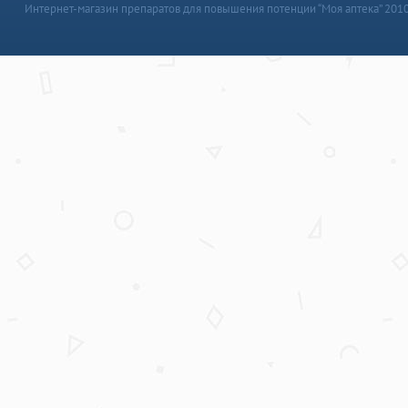
Интернет-магазин препаратов для повышения потенции “Моя аптека” 201