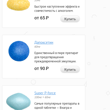
20мг
Быстрое наступление эффекта и
совместимость с алкоголем.
от 65
Р
Купить
Дапоксетин
60мг
Единственный в мире препарат
для предотвращения
преждевременной эякуляции.
от 90
Р
Купить
Super P-force
100мг + 60мг
Самые популярные препараты в
одной таблетке — Виагра и