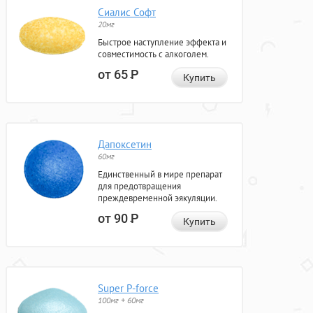
Сиалис Софт
20мг
Быстрое наступление эффекта и
совместимость с алкоголем.
от 65
Р
Купить
Дапоксетин
60мг
Единственный в мире препарат
для предотвращения
преждевременной эякуляции.
от 90
Р
Купить
Super P-force
100мг + 60мг