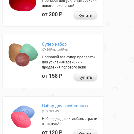
Препарат для усиления эрекции
нового поколения!
от 200
Р
Купить
Супер набор
(2х160мг, 4х80мг)
Попробуй все супер препараты
для усиления эрекции и
продления полового акта!
от 158
Р
Купить
Набор для влюбленных
(10х100 мг)
Набор для двоих, добавь страсти
в постель!
от 120
Р
Купить