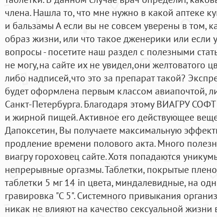
члена. Нашла то, что мне нужно в какой аптеке к
и бальзамы А если вы не совсем уверены в том, 
образ жизни, или что такое дженерики или если у
вопросы - посетите наш раздел с полезными стать
не могу,на сайте их не увидел,они желтоватого ц
либо надписей,что это за препарат такой? Экспр
будет оформлена первым классом авиапочтой, л
Санкт-Петербурга. Благодаря этому ВИАГРУ СОФТ
и жирной пищей. Активное его действующее веще
Дапоксетин, Вы получаете максимальную эффект
продление времени полового акта. Много полезно
виагру гороховец сайте. Хотя попадаются уникум
непрерывные оргазмы. Таблетки, покрытые плен
таблетки 5 мг 14 in цвета, миндалевидные, на од
гравировка "С 5". Системного привыкания организ
никак не влияют на качество сексуальной жизни 