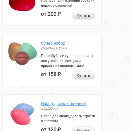
Препарат для усиления эрекции
нового поколения!
от 200
Р
Купить
Супер набор
(2х160мг, 4х80мг)
Попробуй все супер препараты
для усиления эрекции и
продления полового акта!
от 158
Р
Купить
Набор для влюбленных
(10х100 мг)
Набор для двоих, добавь страсти
в постель!
от 120
Р
Купить