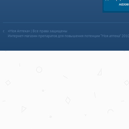
«Моя Аптека» | Все права защищены
Интернет-магазин препаратов для повышения потенции “Моя аптека” 201