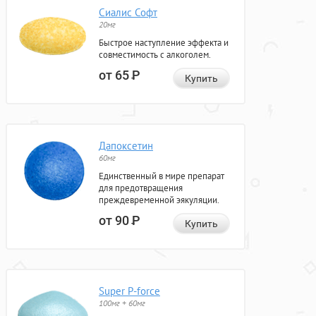
Сиалис Софт
20мг
Быстрое наступление эффекта и
совместимость с алкоголем.
от 65
Р
Купить
Дапоксетин
60мг
Единственный в мире препарат
для предотвращения
преждевременной эякуляции.
от 90
Р
Купить
Super P-force
100мг + 60мг