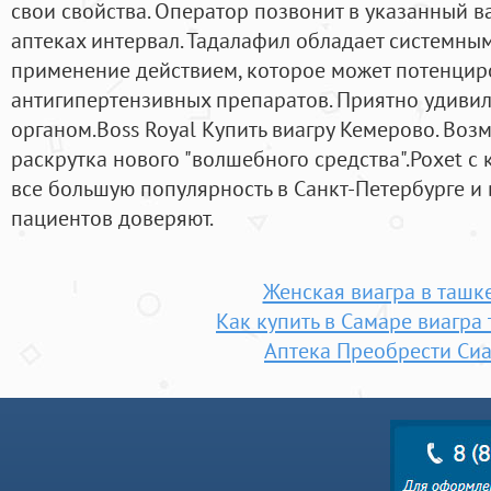
свои свойства. Оператор позвонит в указанный в
аптеках интервал. Тадалафил обладает системны
применение действием, которое может потенцир
антигипертензивных препаратов. Приятно удиви
органом.Boss Royal Купить виагру Кемерово. Воз
раскрутка нового "волшебного средства".Poxet с
все большую популярность в Санкт-Петербурге и
пациентов доверяют.
Женская виагра в ташк
Как купить в Самаре виагра
Аптека Преобрести Си