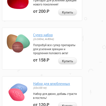
Препарат для усиления эрекции
нового поколения!
от 200
Р
Купить
Супер набор
(2х160мг, 4х80мг)
Попробуй все супер препараты
для усиления эрекции и
продления полового акта!
от 158
Р
Купить
Набор для влюбленных
(10х100 мг)
Набор для двоих, добавь страсти
в постель!
от 120
Р
Купить