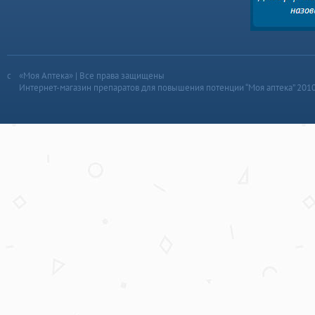
«Моя Аптека» | Все права защищены
Интернет-магазин препаратов для повышения потенции “Моя аптека” 201