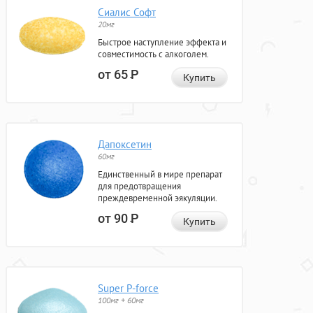
Сиалис Софт
20мг
Быстрое наступление эффекта и
совместимость с алкоголем.
от 65
Р
Купить
Дапоксетин
60мг
Единственный в мире препарат
для предотвращения
преждевременной эякуляции.
от 90
Р
Купить
Super P-force
100мг + 60мг