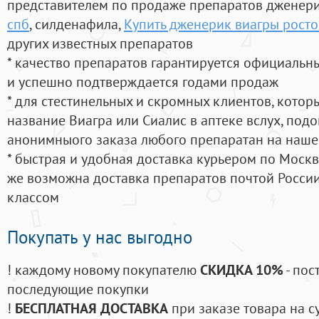
представителем по продаже препаратов дженер
спб
, силденафила
,
Купить дженерик виагры росто
других известных препаратов
* качество препаратов гарантируется официаль
и успешно подтверждается годами продаж
* для стестинельных и скромных клиентов, кото
название Виагра или Сиалис в аптеке вслух, под
анонимныого заказа любого препаратан на наше
* быстрая и удобная доставка курьером по Москве
же возможна доставка препаратов почтой России
классом
Покупать у нас выгодно
! каждому новому покупателю
СКИДКА 10%
- пос
последующие покупки
!
БЕСПЛАТНАЯ ДОСТАВКА
при заказе товара на с