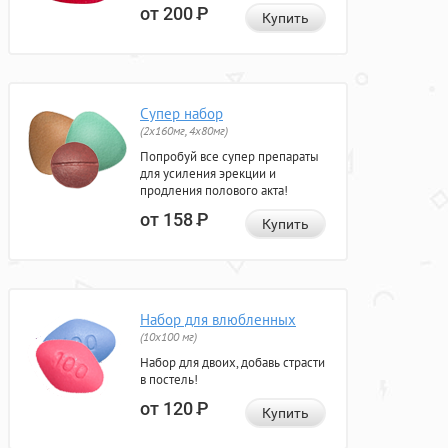
от 200
Р
Купить
Супер набор
(2х160мг, 4х80мг)
Попробуй все супер препараты
для усиления эрекции и
продления полового акта!
от 158
Р
Купить
Набор для влюбленных
(10х100 мг)
Набор для двоих, добавь страсти
в постель!
от 120
Р
Купить