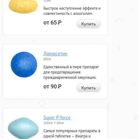
20мг
Быстрое наступление эффекта и
совместимость с алкоголем.
от 65
Р
Купить
Дапоксетин
60мг
Единственный в мире препарат
для предотвращения
преждевременной эякуляции.
от 90
Р
Купить
Super P-force
100мг + 60мг
Самые популярные препараты в
одной таблетке — Виагра и