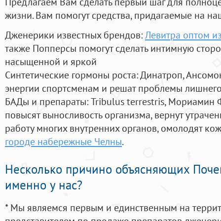
Предлагаем Вам сделать первый шаг для полноц
жизни. Вам помогут средства, придагаемые на на
Дженерики известных брендов:
Левитра оптом и
также Попперсы помогут сделать интимную стор
насыщенной и яркой
Синтетические гормоны роста
: Динатроп, Ансомо
энергии спортсменам и решат проблемы лишнего
БАДы и препараты:
Tribulus terrestris, Мориамин
повысят выносливость организма, вернут утрачен
работу многих внутренних органов, омолодят кожу
городе набережные Челны
.
Несколько причино объясняющих Поче
именно у нас?
* Мы являемся первым и единственным на терри
представителем по продаже препаратов дженер