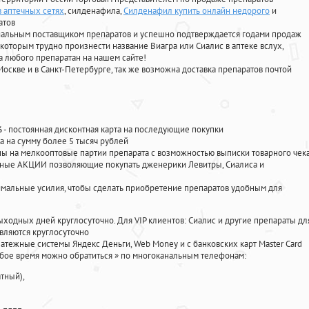
в аптечных сетях
, силденафила
,
Силденафил купить онлайн недорого
и
атов
циальным поставщиком препаратов и успешно подтверждается годами продаж
 которым трудно произнести название Виагра или Сиалис в аптеке вслух,
 любого препаратан на нашем сайте!
Москве и в Санкт-Петербурге, так же возможна доставка препаратов почтой
%
- постоянная дисконтная карта на последующие покупки
а на сумму более 5 тысяч рублей
 на мелкооптовые партии препарата с возможностью выписки товарного чек
личные АКЦИИ позволяющие покупать дженерики Левитры, Сиалиса и
мальные усилия, чтобы сделать приобретение препаратов удобным для
ыходных дней круглосуточно. Для VIP клиентов: Сиалис и другие препараты дл
вляются круглосуточно
атежные системы Яндекс Деньги, Web Money и с банковских карт Master Card
юбое время можно обратиться
»
по многоканальным телефонам:
тный),