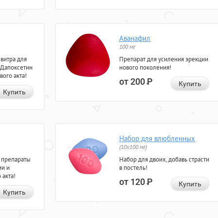
Аванафил
100 мг
евитра для
Препарат для усиления эрекции
 Дапоксетин
нового поколения!
вого акта!
от 200
Р
Купить
Купить
Набор для влюбленных
(10х100 мг)
 препараты
Набор для двоих, добавь страсти
ии и
в постель!
 акта!
от 120
Р
Купить
Купить