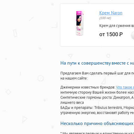
Крем Naron
(100 мг)
Крем для сужения в
от 1500
Р
На пути к совершенству вместе с 
Предлагаем Вам сделать первый шаг для п
на нашем сайте:
Дженерики известных брендов:
Что такое
интимную сторону Вашей жизни более на
Синтетические гормоны роста
: Динатроп, 
лишнего веса
БАДы и препараты:
Tribulus terrestris, М
утраченную энергию, восстановят работу мн
Несколько причино объясняющих 
* Мы являемся первым и единственным на 