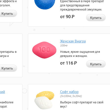
е эффекта и
Единственный в мире препарат
коголем.
для предотвращения
преждевременной эякуляции.
Купить
от 90
Р
Купить
Женская Виагра
100мг
препараты в
Новые, яркие ощущения для
агра и
девушек и женщин.
от 116
Р
Купить
Купить
кий
Софт набор
(3x100мг, 3x20мг)
 наиболее
Выбери софт-препарат на свой
арат.
вкус!