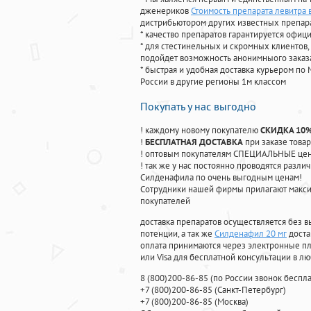
дженериков
Стоимость препарата левитра 
дистрибьютором других известных препар
* качество препаратов гарантируется офи
* для стестинельных и скромных клиентов,
подойдет возможность анонимныого заказа
* быстрая и удобная доставка курьером по 
России в другие регионы 1м классом
Покупать у нас выгодно
! каждому новому покупателю
СКИДКА 10
!
БЕСПЛАТНАЯ ДОСТАВКА
при заказе товар
! оптовым покупателям СПЕЦИАЛЬНЫЕ цены
! так же у нас постоянно проводятся раз
Силденафила по очень выгодным ценам!
Cотрудники нашей фирмы прилагают макси
покупателей
доставка препаратов осуществляется без в
потенции, а так же
Силденафил 20 мг
доста
оплата принимаются через электронные пл
или Visa для бесплатной консультации в л
8
(800
)200-86-85
(
по России звонок беспла
+7
(800
)200-86-85
(
Санкт-Петербург)
+7
(800
)200-86-85
(
Москва)