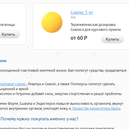
Сиалис 5 мг
5мг
лагалища
Терапевтическая дозировка
Сиалиса для курсового приема
Купить
от 60
Р
Купить
нами
олноценной счастливой инитмной жизни. Вам помогут средства, придагаемые
 препарат сиалис
, Левитра и Сиалис, а также Попперсы помогут сделать
сыщенной и яркой
Ансомон и Гетропин добавят силы, энергии спортсменам и решат проблемы
ориамин Форте, Guarana и Экдистерон повысят выносливость организма, вернут
огих внутренних органов, омолодят кожу, и,
Лекарства дапоксетина dapox
.
Почему нужно покупать именно у нас?
территории России торговым представителем по продаже препаратов