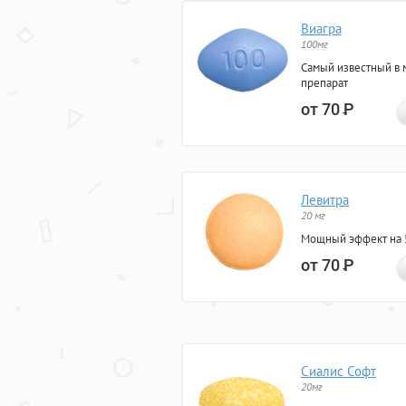
Виагра
100мг
Самый известный в 
препарат
от 70
Р
Левитра
20 мг
Мощный эффект на 5
от 70
Р
Сиалис Софт
20мг