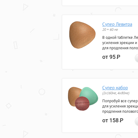
Супер Левитра
20 + 60 мг
В одной таблетке Л
усиления эрекции и
для продления поло
от 95
Р
Супер набор
(2х160мг, 4х80мг)
Попробуй все супер
для усиления эрекц
продления полового
от 158
Р