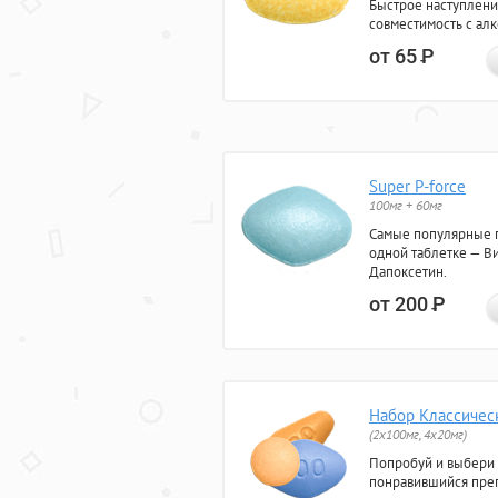
Быстрое наступлени
совместимость с ал
от 65
Р
Super P-force
100мг + 60мг
Самые популярные 
одной таблетке — Ви
Дапоксетин.
от 200
Р
Набор Классичес
(2x100мг, 4x20мг)
Попробуй и выбери
понравившийся преп