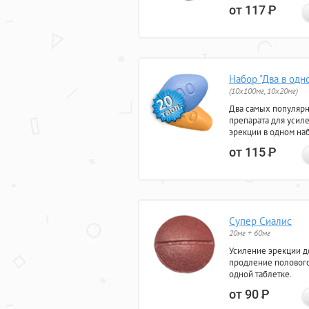
от 117
Р
Набор "Два в одн
(10x100мг, 10x20мг)
Два самых популяр
препарата для усил
эрекции в одном на
от 115
Р
Супер Сиалис
20мг + 60мг
Усиление эрекции до
продление полового
одной таблетке.
от 90
Р