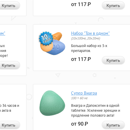
от 117
Р
Купить
Купить
ом"
Набор "Три в одном"
(10x100мг, 20x20мг)
ных
Большой набор из 3-х
ения
препаратов.
боре!
от 117
Р
Купить
Купить
Супер Виагра
100 + 60 мг
 36 часов и
Виагра и Дапоксетин в одной
 акта в
таблетке. Усиление эрекции и
продление полового акта!
от 90
Р
Купить
Купить