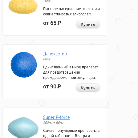
20мг
Быстрое наступление эффекта и
совместимость с алкоголем.
от 65
Р
Купить
Дапоксетин
60мг
Единственный в мире препарат
для предотвращения
преждевременной эякуляции.
от 90
Р
Купить
Super P-force
100мг + 60мг
Самые популярные препараты в
одной таблетке — Виагра и