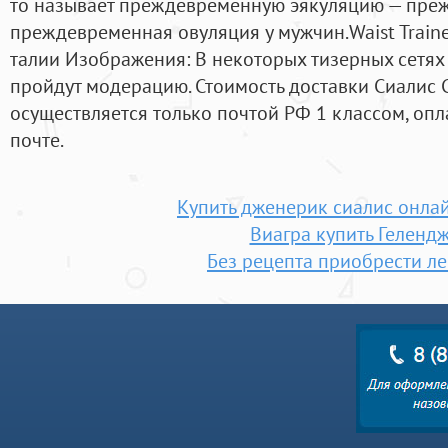
то называет преждевременную эякуляцию — пре
преждевременная овуляция у мужчин.Waist Train
талии Изображения: В некоторых тизерных сетях
пройдут модерацию. Стоимость доставки Сиалис 
осуществляется только почтой РФ 1 классом, опл
почте.
Купить дженерик сиалис онлай
Виагра купить Геленд
Без рецепта приобрести ле