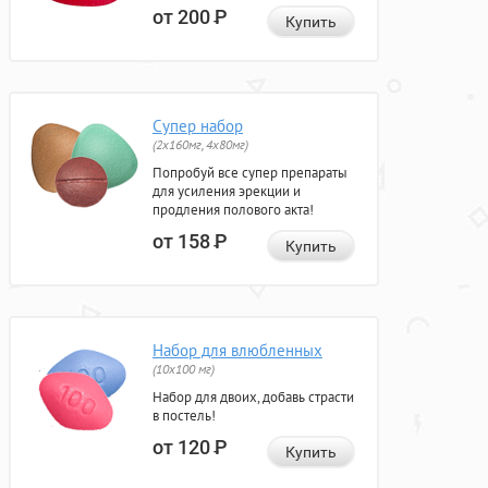
от 200
Р
Купить
Супер набор
(2х160мг, 4х80мг)
Попробуй все супер препараты
для усиления эрекции и
продления полового акта!
от 158
Р
Купить
Набор для влюбленных
(10х100 мг)
Набор для двоих, добавь страсти
в постель!
от 120
Р
Купить