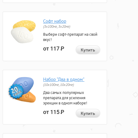
Софт набор
(3x100мг, 3x20мг)
Выбери софт-препарат на свой
вкус!
от 117
Р
Купить
Набор "Два в одном"
(10x100мг, 10x20мг)
Два самых популярных
препарата для усиления
эрекции в одном наборе!
от 115
Р
Купить