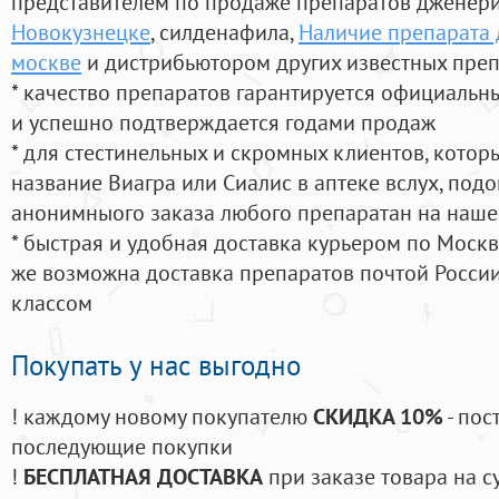
представителем по продаже препаратов дженер
Новокузнецке
, силденафила
,
Наличие препарата 
москве
и дистрибьютором других известных пре
* качество препаратов гарантируется официаль
и успешно подтверждается годами продаж
* для стестинельных и скромных клиентов, кото
название Виагра или Сиалис в аптеке вслух, под
анонимныого заказа любого препаратан на наше
* быстрая и удобная доставка курьером по Москве
же возможна доставка препаратов почтой России
классом
Покупать у нас выгодно
! каждому новому покупателю
СКИДКА 10%
- пос
последующие покупки
!
БЕСПЛАТНАЯ ДОСТАВКА
при заказе товара на с