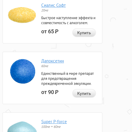
Сиалис Софт
20мг
Быстрое наступление эффекта и
совместимость с алкоголем.
от 65
Р
Купить
Дапоксетин
60мг
Единственный в мире препарат
для предотвращения
преждевременной эякуляции.
от 90
Р
Купить
Super P-force
100мг + 60мг