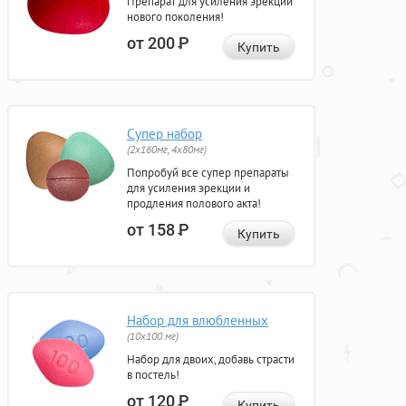
Препарат для усиления эрекции
нового поколения!
от 200
Р
Купить
Супер набор
(2х160мг, 4х80мг)
Попробуй все супер препараты
для усиления эрекции и
продления полового акта!
от 158
Р
Купить
Набор для влюбленных
(10х100 мг)
Набор для двоих, добавь страсти
в постель!
от 120
Р
Купить