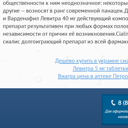
общественности к ним неоднозначное: некоторы
другие — возносят в ранг современной панацеи. 
и Варденафил Левитра 40 мг действующий компо
препарат результативен при любых формах поло
независимости от причин её возникновения.Cialis
сиалис долгоиграющий препарат из всей фармак
Дешево купить в украине си
Левитра 5 мг таблетки
Виагра цена в аптеке Петр