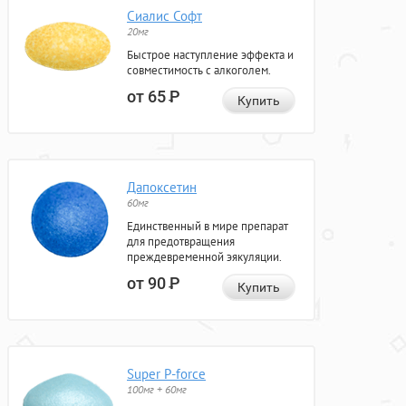
Сиалис Софт
20мг
Быстрое наступление эффекта и
совместимость с алкоголем.
от 65
Р
Купить
Дапоксетин
60мг
Единственный в мире препарат
для предотвращения
преждевременной эякуляции.
от 90
Р
Купить
Super P-force
100мг + 60мг