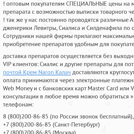
! оптовым покупателям СПЕЦИАЛЬНЫЕ цены на 
препарата с возможностью выписки товарного ч
! так же у нас постоянно проводятся различные
дженерики Левитры, Сиалиса и Силденафила по 
Cотрудники нашей фирмы прилагают максимальны
приобретение препаратов удобным для покупат
доставка препаратов осуществляется без выходн
VIP клиентов: Сиалис и другие препараты для пот
почтой Крем Naron Калач
доставляются круглосу
оплата принимаются через электронные платежн
Web Money и с банковских карт Master Card или V
консультации в любое время можно обратиться
телефонам:
8
(800
)200-86-85
(
по России звонок бесплатный),
+7
(800
)200-86-85
(
Санкт-Петербург)
+7
(800
)200-86-85
(
Москва)