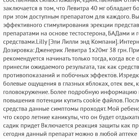
заключается в том, что Левитра 40 мг обладает б
при этом доступным препаратом для каждого. В
эффективного стимулирования эрекции предста
препаратами на основе тестостерона, БАДами и
средствами.Lilly [Эли Лилли энд Компани]. Интерне
Дозировка: Дженерик Левитра 1x20мг 38 грн. Пр
рекомендуется начинать только тогда, когда все
принесли ожидаемого результата, так как средст
противопоказаний и побочных эффектов. Изредк
болевые ощущения в глазных яблоках, отек век, 
головокружение. Более подробную информацию 
повышения потенции купить cookie файлов. Пос
средства данные симптомы проходят. Мой ребено
что скоро летние каникулы, что он будет отдыхать,
садик придет Включается реакция защиты как пр
сегодня данный препарат можно в любой аптеке (