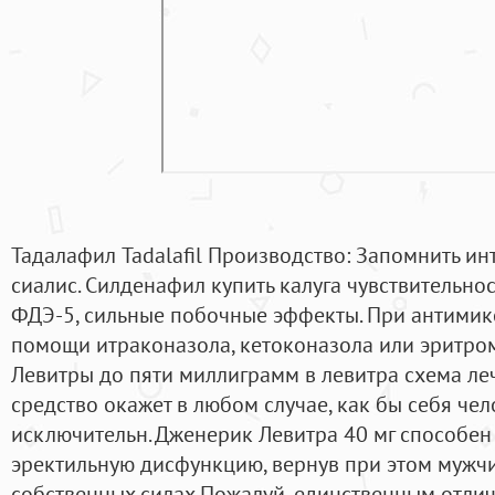
Тадалафил Tadalafil Производство: Запомнить ин
сиалис. Силденафил купить калуга чувствительно
ФДЭ-5, сильные побочные эффекты. При антимик
помощи итраконазола, кетоконазола или эритром
Левитры до пяти миллиграмм в левитра схема ле
средство окажет в любом случае, как бы себя чело
исключительн. Дженерик Левитра 40 мг способен
эректильную дисфункцию, вернув при этом мужчи
собственных силах.Пожалуй, единственным отли