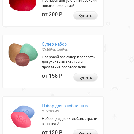
Препарат для усиления эрекции
нового поколения!
от 200
Р
Купить
Супер набор
(2х160мг, 4х80мг)
Попробуй все супер препараты
для усиления эрекции и
продления полового акта!
от 158
Р
Купить
Набор для влюбленных
(10х100 мг)
Набор для двоих, добавь страсти
в постель!
от 120
Р
Купить